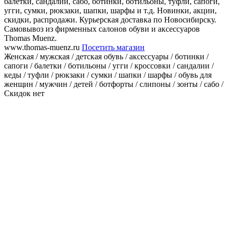
балетки, сандалии, сабо, ботинки, ботильоны, туфли, сапоги,
угги, сумки, рюкзаки, шапки, шарфы и т.д. Новинки, акции,
скидки, распродажи. Курьерская доставка по Новосибирску.
Самовывоз из фирменных салонов обуви и аксессуаров
Thomas Muenz.
www.thomas-muenz.ru
Посетить магазин
Женская / мужская / детская обувь / аксессуары / ботинки /
сапоги / балетки / ботильоны / угги / кроссовки / сандалии /
кеды / туфли / рюкзаки / сумки / шапки / шарфы / обувь для
женщин / мужчин / детей / ботфорты / слипоны / зонты / сабо /
Скидок нет