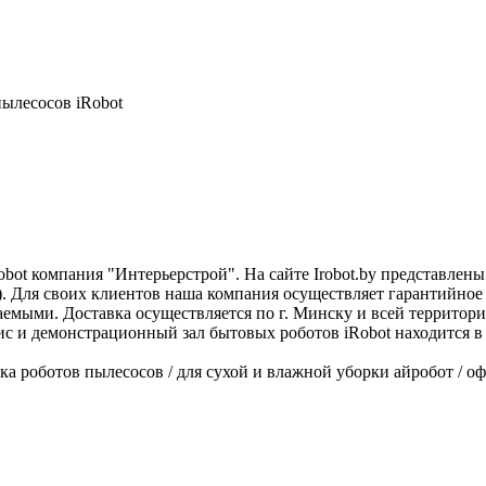
ot компания "Интерьерстрой". На сайте Irobot.by представлен
я). Для своих клиентов наша компания осуществляет гарантийно
аемыми. Доставка осуществляется по г. Минску и всей террито
ис и демонстрационный зал бытовых роботов iRobot находится в
вка роботов пылесосов / для сухой и влажной уборки айробот / 