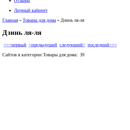
Отзывы
Личный кабинет
Главная
»
Товары для дома
» Дзинь ля-ля
Дзинь ля-ля
<<<первый
<предыдущий
следующий>
последний>>>
Сайтов в категории Товары для дома:
39