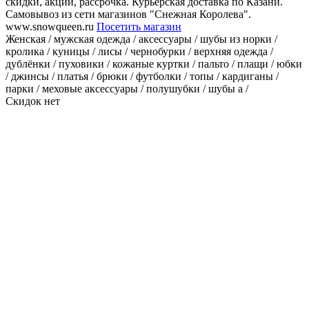
скидки, акции, рассрочка. Курьерская доставка по Казани.
Самовывоз из сети магазинов "Снежная Королева".
www.snowqueen.ru
Посетить магазин
Женская / мужская одежда / аксессуары / шубы из норки /
кролика / куницы / лисы / чернобурки / верхняя одежда /
дублёнки / пуховики / кожаные куртки / пальто / плащи / юбки
/ джинсы / платья / брюки / футболки / топы / кардиганы /
парки / меховые аксессуары / полушубки / шубы а /
Скидок нет