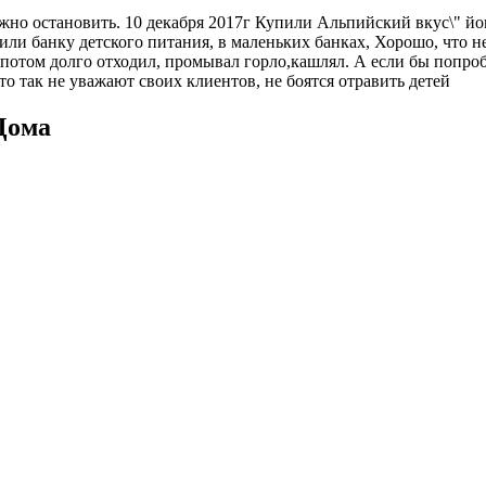
но остановить. 10 декабря 2017г Купили Альпийский вкус\" йогур
ли банку детского питания, в маленьких банках, Хорошо, что не
я. потом долго отходил, промывал горло,кашлял. А если бы попр
о так не уважают своих клиентов, не боятся отравить детей
Дома