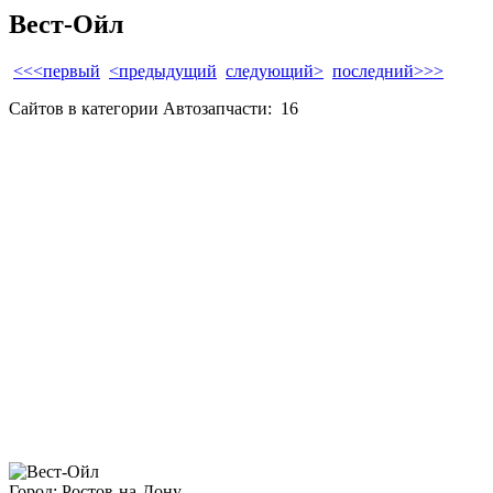
Вест-Ойл
<<<первый
<предыдущий
следующий>
последний>>>
Сайтов в категории Автозапчасти:
16
Город: Ростов-на-Дону