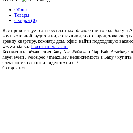
Обзор
Товары
Скидки (0)
Вас приветствует сайт бесплатных объявлений города Баку и А
компьютерной, аудио и видео техники, зоотоваров, товаров для
аренду квартиру, комнату, дом, офис, найти подходящую ваканси
www.ru.tap.az
Посетить магазин
Бесплатные объявления Баку Азербайджан / tap Bakı Azərbaycan / 
heyet evleri / velosiped / menziller / недвижимость в Баку / куп
электроника / фото и видео техника /
Скидок нет