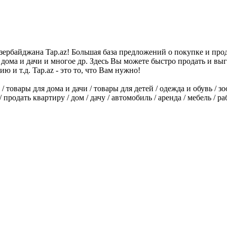
зербайджана Tap.az! Большая база предложений о покупке и прод
 дома и дачи и многое др. Здесь Вы можете быстро продать и выг
ю и т.д. Tap.az - это то, что Вам нужно!
товары для дома и дачи / товары для детей / одежда и обувь / зоо
ить / продать квартиру / дом / дачу / автомобиль / аренда / мебел