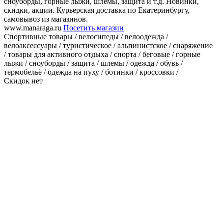
сноуборды, горные лыжи, шлемы, защита и т.д. Новинки,
скидки, акции. Курьерская доставка по Екатеринбургу,
самовывоз из магазинов.
www.manaraga.ru
Посетить магазин
Спортивные товары / велосипеды / велоодежда /
велоаксессуары / туристическое / альпинистское / снаряжение
/ товары для активного отдыха / спорта / беговые / горные
лыжи / сноуборды / защита / шлемы / одежда / обувь /
термобельё / одежда на пуху / ботинки / кроссовки /
Скидок нет