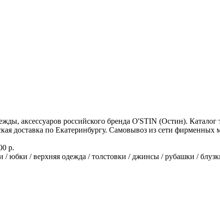
ды, аксессуаров российского бренда O'STIN (Остин). Каталог т
кая доставка по Екатеринбургу. Самовывоз из сети фирменных ма
00 р.
и / юбки / верхняя одежда / толстовки / джинсы / рубашки / блузки