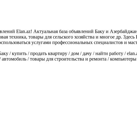
влений Elan.az! Актуальная база объявлений Баку и Азербайджана
овая техника, товары для сельского хозяйства и многое др. Здес
оспользоваться услугами профессиональных специалистов и масте
 купить / продать квартиру / дом / дачу / найти работу / elan.az 
 / автомобиль / товары для строительства и ремонта / компьютеры 