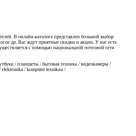
телей. В онлайн-каталоге представлен большой выбор
гое др. Вас ждут приятные скидки и акции. У нас есть
осуществляется с помощью национальной почтовой сети
тбуки / планшеты / бытовая техника / видеокамеры /
lektronika / kompüter texnikası /