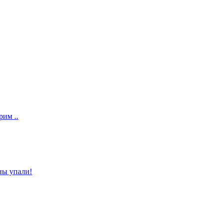
им ..
ны упали!