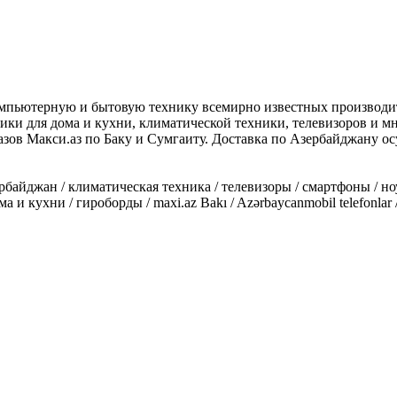
компьютерную и бытовую технику всемирно известных производи
ки для дома и кухни, климатической техники, телевизоров и мно
казов Макси.аз по Баку и Сумгаиту. Доставка по Азербайджану 
айджан / климатическая техника / телевизоры / смартфоны / ноу
 кухни / гироборды / maxi.az Bakı / Azərbaycanmobil telefonlar / e