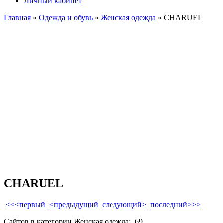
Личный кабинет
Главная
»
Одежда и обувь
»
Женская одежда
» CHARUEL
CHARUEL
<<<первый
<предыдущий
следующий>
последний>>>
Сайтов в категории Женская одежда:
69