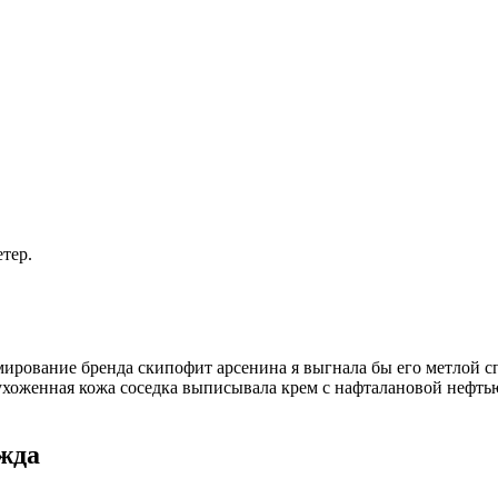
етер.
ирование бренда скипофит арсенина я выгнала бы его метлой спл
 ухоженная кожа соседка выписывала крем с нафталановой нефтью
жда