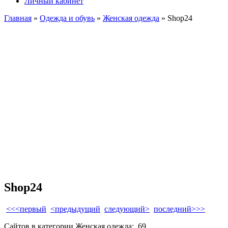
Личный кабинет
Главная
»
Одежда и обувь
»
Женская одежда
» Shop24
Shop24
<<<первый
<предыдущий
следующий>
последний>>>
Сайтов в категории Женская одежда:
69