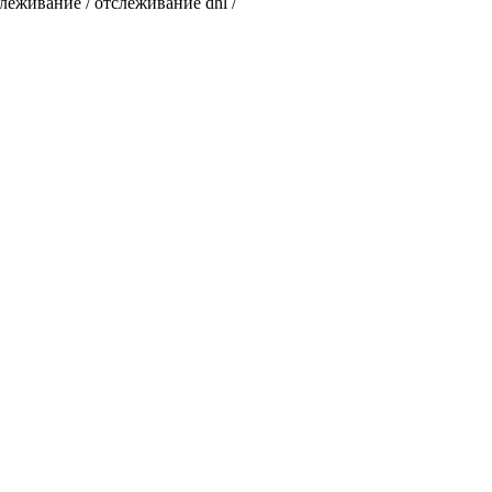
слеживание / отслеживание dhl /