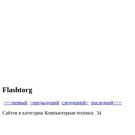
Flashtorg
<<<первый
<предыдущий
следующий>
последний>>>
Сайтов в категории Компьютерная техника:
34