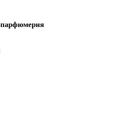
и парфюмерия
и