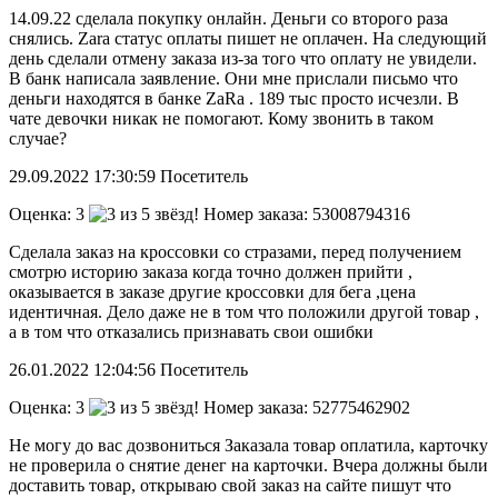
14.09.22 сделала покупку онлайн. Деньги со второго раза
снялись. Zara статус оплаты пишет не оплачен. На следующий
день сделали отмену заказа из-за того что оплату не увидели.
В банк написала заявление. Они мне прислали письмо что
деньги находятся в банке ZaRa . 189 тыс просто исчезли. В
чате девочки никак не помогают. Кому звонить в таком
случае?
29.09.2022
17:30:59
Посетитель
Оценка:
3
Номер заказа: 53008794316
Сделала заказ на кроссовки со стразами, перед получением
смотрю историю заказа когда точно должен прийти ,
оказывается в заказе другие кроссовки для бега ,цена
идентичная. Дело даже не в том что положили другой товар ,
а в том что отказались признавать свои ошибки
26.01.2022
12:04:56
Посетитель
Оценка:
3
Номер заказа: 52775462902
Не могу до вас дозвониться Заказала товар оплатила, карточку
не проверила о снятие денег на карточки. Вчера должны были
доставить товар, открываю свой заказ на сайте пишут что