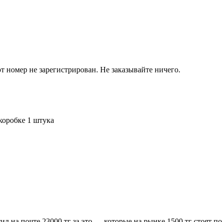
т номер не зарегистрирован. Не заказывайте ничего.
 коробке 1 штука
л на почте 23000 тг за это .... которые на рынке 1500 тг стоят 