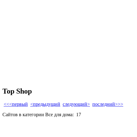
Top Shop
<<<первый
<предыдущий
следующий>
последний>>>
Сайтов в категории Все для дома:
17